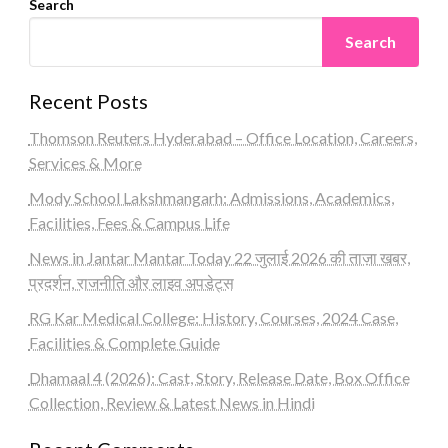
Search
Search
Recent Posts
Thomson Reuters Hyderabad – Office Location, Careers,
Services & More
Mody School Lakshmangarh: Admissions, Academics,
Facilities, Fees & Campus Life
News in Jantar Mantar Today 22 जुलाई 2026 की ताज़ा खबर,
प्रदर्शन, राजनीति और लाइव अपडेट्स
RG Kar Medical College: History, Courses, 2024 Case,
Facilities & Complete Guide
Dhamaal 4 (2026): Cast, Story, Release Date, Box Office
Collection, Review & Latest News in Hindi