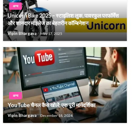
अन्य
Unicorn Bike 2025 – स्टाइलिश लुक, पावरफुल परफॉर्मेंस
और शानदार माइलेज का बेहतरीन कॉम्बिनेशन
Vipin Bhargava
May 17, 2025
अन्य
YouTube चैनल कैसे खोलें: एक पूरी मार्गदर्शिका
Vipin Bhargava
December 18, 2024